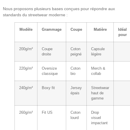
Nous proposons plusieurs bases conçues pour répondre aux
standards du streetwear moderne :
Modèle
Grammage
Coupe
Matière
Idéal
pour
200g/m²
Coupe
Coton
Capsule
droite
peigné
légère
220g/m²
Oversize
Coton
Merch &
classique
bio
collab
240g/m²
Boxy fit
Jersey
Streetwear
épais
haut de
gamme
260g/m²
Fit US
Coton
Drop
lourd
visuel
impactant